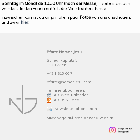
Sonntag im Monat ab 10.30 Uhr (nach der Messe)
- vorbeischauen
würdest. In den Ferien entfällt die Ministrantenstunde.
Inzwischen kannst du dir ja mal ein paar
Fotos
von uns anschauen,
und zwar
hier
.
Pfarre Namen Jesu
Schedifkaplatz 3
1120 Wien
+43 1 813 66 74
pfarre@namenjesu.com
Termine abbonieren:
Als Web-Kalender
Als RSS-Feed
Newsletter abonnieren
Micropage auf erzdioezese-wien.at