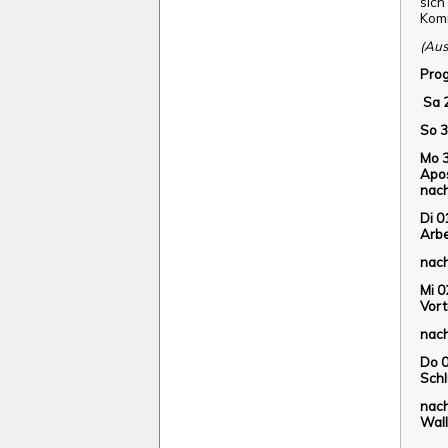
sic
Komm
(Aus
Pro
Sa
So 
Mo
Apos
nach
Di 0
Arb
nach
Mi 
Vort
nach
Do 
Schl
nac
Wall