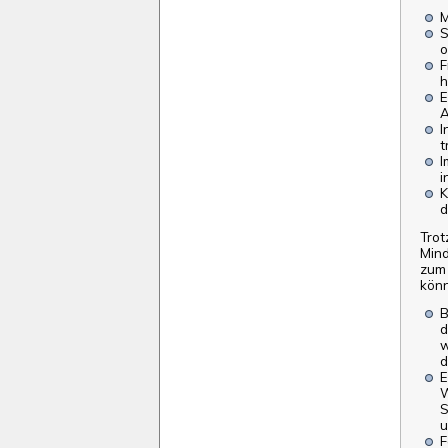
M
S
o
F
h
E
A
I
t
I
i
K
d
Trot
Mind
zum 
kön
B
d
w
d
E
W
S
u
F