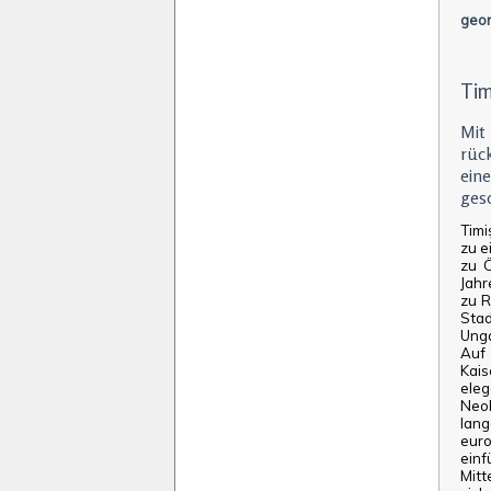
geor
Tim
Mit
rüc
eine
ges
Timi
zu e
zu Ö
Jahr
zu R
Stad
Unga
Auf 
Kais
ele
Neok
lan
eur
einf
Mitt