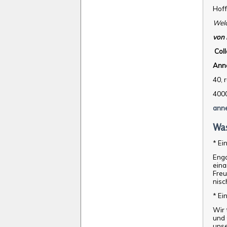
Hoff
Welc
von 
Col
Anne
40, 
4000
anne
Was
* Ei
Enga
eina
Freu
nisc
* Ei
Wir 
und 
unse