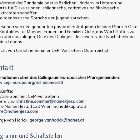
ährend der Pandemie oder in östlichen Ländern im Untergrund.
rte für Diskussionen, solidarische, caritative und ökologische
ktivitäten schaffen
eitgenössische Sprache der Jugend sprechen.
sehen von den genannten pastoralen Aufgaben bleiben Pfarren Orte
Kontaktes für Männer, Frauen und Familien, Orte, das Wort Gottes zu
n und auszulegen, Orte des Dialoges, des Feierns, der Nächstenliebe
des Lebens.
icht von Christine Sommer CEP-Vertreterin Österreichs)
ntakt
rmationen über das Colloquium Europäischer Pfarrgemeinden:
.cep-europa.org/?id_idioma=33
ünfte:
stine Sommer, CEP-Vertreterin
rreichs,
christine.sommer@namenjesu.com
re Namen Jesu, 1120 Wien, Schedifkaplatz 3
rre@namenjesu.com
ge van Horick,
george.vanhorick@nanet.at
gramm und Schaltstellen