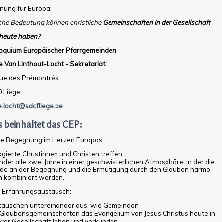
nung für Europa:
he Bedeutung können christliche
Gemeinschaften in der Gesellschaft
heute haben?
loquium Europäischer Pfarrgemeinden
 Van Linthout-Locht - Sekretariat:
rue des Prémontrés
 Liège
.locht@sdcfliege.be
 beinhaltet das CEP:
ne Begegnung im Herzen Europas:
gierte Christinnen und Christen treffen
nder alle zwei Jahre in einer geschwisterlichen Atmosphäre, in der die
de an der Begegnung und die Ermutigung durch den Glauben harmo­
h kombiniert werden.
n Erfahrungsaustausch:
tauschen untereinander aus, wie Ge­meinden
Glaubensgemeinschaften das Evangelium von Jesus Christus heute in
rer Gesellschaft leben und verkünden.