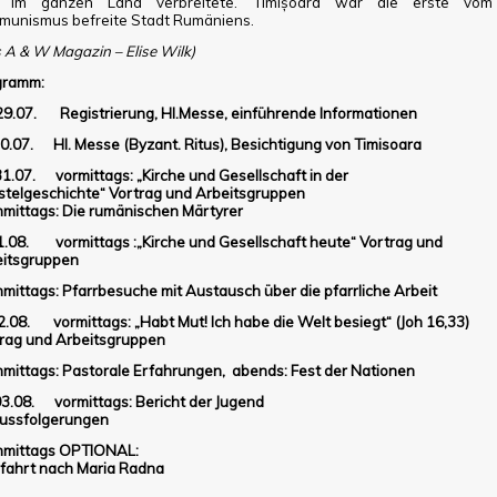
h im ganzen Land verbreitete. Timișoara war die erste vom
unismus befreite Stadt Rumäniens.
 A & W Magazin – Elise Wilk)
gramm:
 29.07.
Registrierung, Hl.Messe, einführende Informationen
30.07.
Hl. Messe (Byzant. Ritus), Besichtigung von Timisoara
31.07.
vormittags: „Kirche und Gesellschaft in der
telgeschichte“ Vortrag und Arbeitsgruppen
mittags: Die rumänischen Märtyrer
1.08.
vormittags :„Kirche und Gesellschaft heute“ Vortrag und
eitsgruppen
mittags: Pfarrbesuche mit Austausch über die pfarrliche Arbeit
02.08.
vormittags: „Habt Mut!
Ich habe die Welt besiegt“ (Joh 16,33)
rag und Arbeitsgruppen
mittags: Pastorale Erfahrungen,
abends: Fest der Nationen
03.08.
vormittags: Bericht der Jugend
ussfolgerungen
hmittags OPTIONAL:
fahrt nach Maria Radna