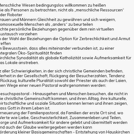
enschliche Wesen bedingungslos willkommen zu heißen
ie als Personen zu betrachten, nicht als „menschliche Ressourcen“
der Roboter
rauen und Männern Gleichheit zu gewähren und sich weigern,
omosexuelle Menschen als „anders“ zu beurteilen
chte persönliche Beziehungen gegenüber dem rein virtuellen
ustausch vorziehen
n der Wahl der Beziehungen die Option für Zerbrechlichkeit und Armut
reffen
m Bewusstsein, dass alles miteinander verbunden ist, zu einer
ntegralen Öko-Spiritualität finden
irchliche Synodalität als globale Katholizität sowie Aufmerksamkeit für
as Lokale anstreben.
z aller Schwierigkeiten, in der sich christliche Gemeinden befinden,
erheit in der Gesellschaft, Rückgang der Besucherzahlen, Tendenz
Rückzug, kulturelle Pluralität sowohl der Priester als auch der Laien,
nen Wege einer neuen Pastoral wahrgenommen werden:
esuchspastoral - Hinausgehen und Menschen besuchen, die nicht in
ie christliche Gemeinschaft kommen, und ihren Alltag, ihre kulturelle,
irtschaftliche und soziale Situation kennen lernen und ihnen zeigen,
ass Gott in ihrem Leben ist.
rneuerung der Familienpastoral, da Familien der erste Ort sind, wo
erte wie Liebe, Geschwisterlichkeit, Zusammenleben und Teilen,
orge und Aufmerksamkeit für andere gelebt und übermittelt werden
nd auch der Glaube weitergegeben werden kann
örderung kleiner Basisgemeinschaften - Entstehung von Hauskirchen