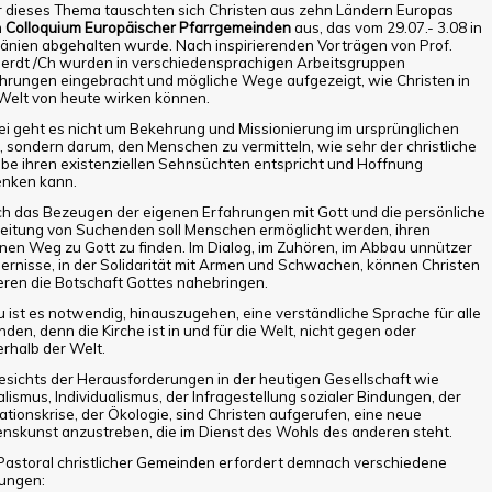
 dieses Thema tauschten sich Christen aus zehn Ländern Europas
m
Colloquium Europäischer Pfarrgemeinden
aus, das vom 29.07.- 3.08 in
nien abgehalten wurde. Nach inspirierenden Vorträgen von Prof.
rdt /Ch wurden in verschiedensprachigen Arbeitsgruppen
hrungen eingebracht und mögliche Wege aufgezeigt, wie Christen in
Welt von heute wirken können.
i geht es nicht um Bekehrung und Missionierung im ursprünglichen
, sondern darum, den Menschen zu vermitteln, wie sehr der christliche
be ihren existenziellen Sehnsüchten entspricht und Hoffnung
nken kann.
h das Bezeugen der eigenen Erfahrungen mit Gott und die persönliche
eitung von Suchenden soll Menschen ermöglicht werden, ihren
nen Weg zu Gott zu finden. Im Dialog, im Zuhören, im Abbau unnützer
ernisse, in der Solidarität mit Armen und Schwachen, können Christen
ren die Botschaft Gottes nahebringen.
 ist es notwendig, hinauszugehen, eine verständliche Sprache für alle
inden, denn die Kirche ist in und für die Welt, nicht gegen oder
rhalb der Welt.
sichts der Herausforderungen in der heutigen Gesellschaft wie
alismus, Individualismus, der Infragestellung sozialer Bindungen, der
ationskrise, der Ökologie, sind Christen aufgerufen, eine neue
nskunst anzustreben, die im Dienst des Wohls des anderen steht.
Pastoral christlicher Gemeinden erfordert demnach verschiedene
ungen: