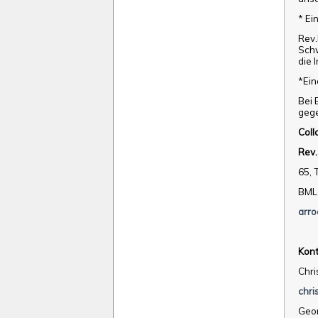
* Ei
Rev.
Schw
die 
*Ein
Bei 
gege
Coll
Rev.
65, 
BML
arro
Kont
Chri
chr
Geor