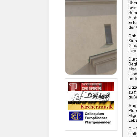
Über
bei
Rumä
Amhe
Erfa
der 
Dabe
Sinn
Glau
sche
Durc
Begl
eige
Hind
ande
Dazu
zu f
auße
Ange
Plur
Migr
Lebe
Die 
Halt