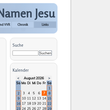
 Namen Jesu
nd VVR
Chronik
Links
Suche
Suchbegriffe
Suchen
Kalender
<
August 2026
>
nntag
ntag
enstag
ttwoch
nnerstag
eitag
mstag
So
Mo
Di
Mi
Do
Fr
Sa
1
3
4
5
6
7
2
8
10
11
12
13
14
9
15
17
18
19
20
21
16
22
24
25
26
27
28
23
29