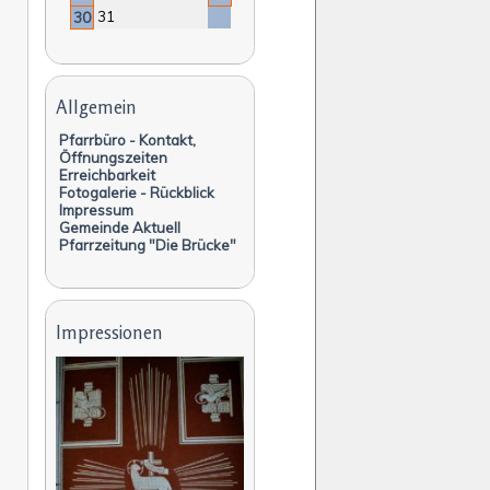
31
30
Navigation
überspringen
Allgemein
Pfarrbüro - Kontakt,
Öffnungszeiten
Erreichbarkeit
Fotogalerie - Rückblick
Impressum
Gemeinde Aktuell
Pfarrzeitung "Die Brücke"
Impressionen