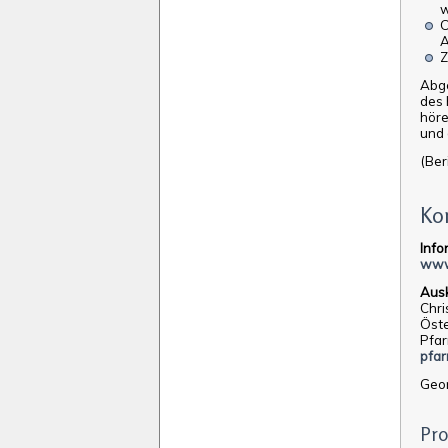
w
O
A
Z
Abge
des 
höre
und 
(Ber
Ko
Info
www
Ausk
Chri
Öste
Pfar
pfa
Geor
Pro