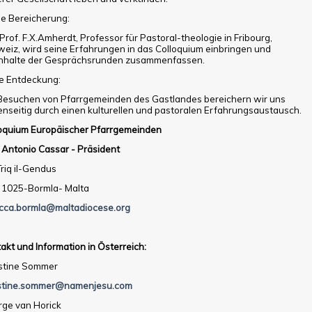
ne Bereicherung:
Prof. F.X.Amherdt, Professor für Pastoral-theologie in Fribourg,
eiz, wird seine Erfahrungen in das Colloquium einbringen und
Inhalte der Gesprächsrunden zusammenfassen.
e Entdeckung:
Besuchen von Pfarrgemeinden des Gast­landes bereichern wir uns
nseitig durch einen kulturellen und pastoralen Erfahrungsaustausch.
oquium Europäischer Pfarrgemeinden
 Antonio Cassar - Präsident
Triq il-Gendus
 1025-Bormla- Malta
cca.bormla@maltadiocese.org
akt und Information in Österreich:
stine Sommer
istine.sommer@namenjesu.com
ge van Horick