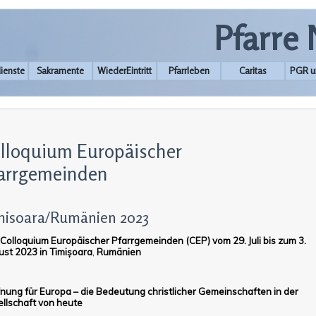
Pfarre
ienste
Sakramente
WiederEintritt
Pfarrleben
Caritas
PGR u
lloquium Europäischer
arrgemeinden
misoara/Rumänien 2023
Colloquium Europäischer Pfarrgemeinden (CEP) vom
29. Juli bis zum 3.
st 2023 in
Timișoara
,
Rumänien
nung für Europa – die Bedeutung christlicher Gemeinschaften in der
llschaft von heute